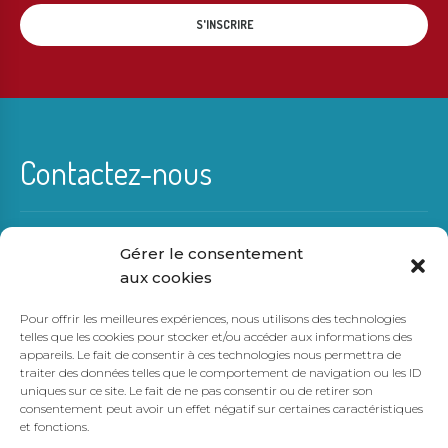
Contactez-nous
Gérer le consentement
(819) 429-0275
aux cookies
info@karensampson.ca
Pour offrir les meilleures expériences, nous utilisons des technologies
telles que les cookies pour stocker et/ou accéder aux informations des
appareils. Le fait de consentir à ces technologies nous permettra de
traiter des données telles que le comportement de navigation ou les ID
Région de Mont-Tremblant
uniques sur ce site. Le fait de ne pas consentir ou de retirer son
consentement peut avoir un effet négatif sur certaines caractéristiques
et fonctions.