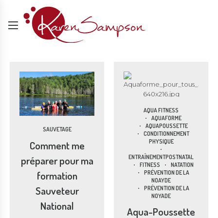
AQUA FITNESS
AQUAFORME
AQUAPOUSSETTE
SAUVETAGE
CONDITIONNEMENT
PHYSIQUE
Comment me
ENTRAÎNEMENTPOSTNATAL
préparer pour ma
FITNESS
NATATION
formation
PRÉVENTION DE LA
NOAYDE
Sauveteur
PRÉVENTION DE LA
NOYADE
National
Aqua-Poussette