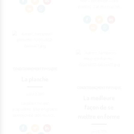
non « réflexion » (1re
de conditionnement
limites? »
partie). J’ai accouché
physique et, au début
de mon quatrième
de ce premier cours, je
enfant il y a...
me […]
CONDITIONNEMENT PHYSIQUE
La planche
CONDITIONNEMENT PHYSIQUE
juillet 3, 2016
La meilleure
La planche est
façon de se
populaire. Elle englobe
mettre en forme
la majorité des muscles
du corps et se fait...
juin 8, 2016