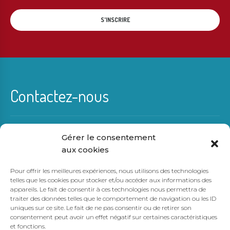
Contactez-nous
Gérer le consentement
(819) 429-0275
aux cookies
info@karensampson.ca
Pour offrir les meilleures expériences, nous utilisons des technologies
telles que les cookies pour stocker et/ou accéder aux informations des
appareils. Le fait de consentir à ces technologies nous permettra de
traiter des données telles que le comportement de navigation ou les ID
Région de Mont-Tremblant
uniques sur ce site. Le fait de ne pas consentir ou de retirer son
consentement peut avoir un effet négatif sur certaines caractéristiques
et fonctions.