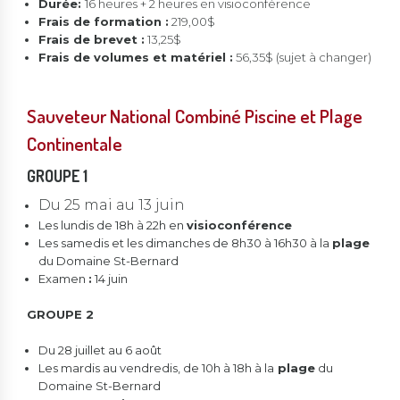
Durée:
16 heures + 2 heures en visioconférence
Frais de formation :
219,00$
Frais de brevet :
13,25$
Frais de volumes et matériel :
56,35$ (sujet à changer)
Sauveteur National Combiné Piscine et Plage
Continentale
GROUPE 1
Du 25 mai au 13 juin
Les lundis de 18h à 22h en
visioconférence
Les samedis et les dimanches de 8h30 à 16h30 à la
plage
du Domaine St-Bernard
Examen
:
14 juin
GROUPE 2
Du 28 juillet au 6 août
Les mardis au vendredis, de 10h à 18h à la
plage
du
Domaine St-Bernard