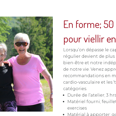
En forme; 50 
pour viellir e
Lorsqu’on dépasse le ca
régulier devient de plus
bien-être et notre indé
de notre vie. Venez appren
recommandations en matiè
cardio-vasculaire et les 
catégories.
Durée de l’atelier; 3 hr
Matériel fourni; feuill
exercises
Matérial à apporter; go