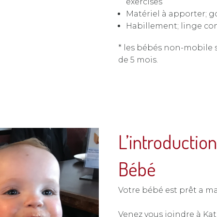
exercises
Matériel à apporter; go
Habillement; linge con
* les bébés non-mobile 
de 5 mois.
L’introductio
Bébé
Votre bébé est prêt a m
Venez vous joindre à Katj