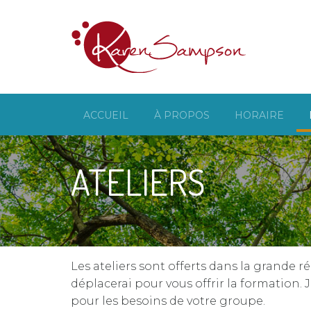
ACCUEIL
À PROPOS
HORAIRE
ATELIERS
Les ateliers sont offerts dans la grande 
déplacerai pour vous offrir la formation.
pour les besoins de votre groupe.