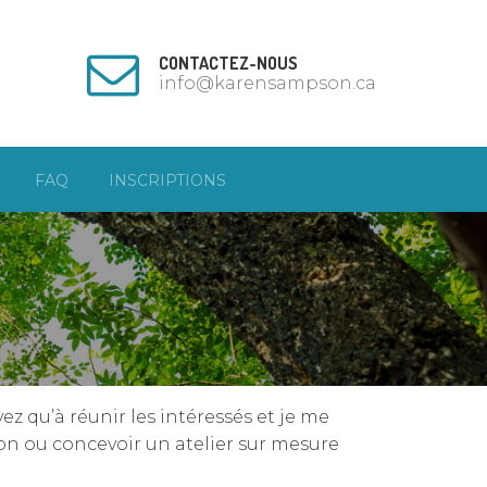
CONTACTEZ-NOUS
info@karensampson.ca
FAQ
INSCRIPTIONS
z qu’à réunir les intéressés et je me
ion ou concevoir un atelier sur mesure